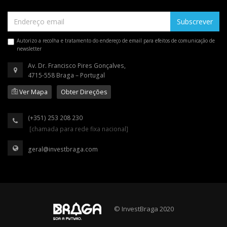
Subscrever
Autorizo a recolha e tratamento do endereço de email para efeitos de comunicação de
newsletter
Av. Dr. Francisco Pires Gonçalves,
4715-558 Braga – Portugal
Ver Mapa
Obter Direções
(+351) 253 208 230
[chamada para rede fixa nacional]
geral@investbraga.com
© InvestBraga 2020