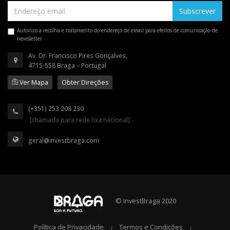
Subscrever
Autorizo a recolha e tratamento do endereço de email para efeitos de comunicação de
newsletter
Av. Dr. Francisco Pires Gonçalves,
4715-558 Braga – Portugal
Ver Mapa
Obter Direções
(+351) 253 208 230
[chamada para rede fixa nacional]
geral@investbraga.com
© InvestBraga 2020
Política de Privacidade
Termos e Condições
|
|