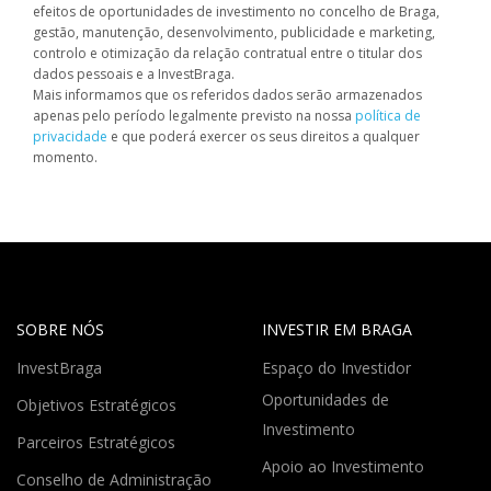
efeitos de oportunidades de investimento no concelho de Braga,
gestão, manutenção, desenvolvimento, publicidade e marketing,
controlo e otimização da relação contratual entre o titular dos
dados pessoais e a InvestBraga.
Mais informamos que os referidos dados serão armazenados
apenas pelo período legalmente previsto na nossa
política de
privacidade
e que poderá exercer os seus direitos a qualquer
momento.
SOBRE NÓS
INVESTIR EM BRAGA
InvestBraga
Espaço do Investidor
Oportunidades de
Objetivos Estratégicos
Investimento
Parceiros Estratégicos
Apoio ao Investimento
Conselho de Administração