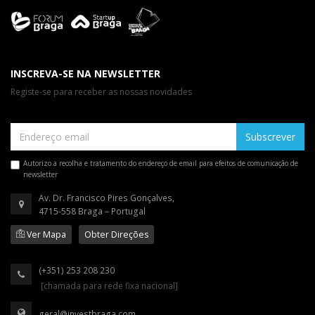
INSCREVA-SE NA NEWSLETTER
Registe-se para receber as nossas novidades
Subscrever
Autorizo a recolha e tratamento do endereço de email para efeitos de comunicação de
newsletter
Av. Dr. Francisco Pires Gonçalves,
4715-558 Braga – Portugal
Ver Mapa
Obter Direções
(+351) 253 208 230
[chamada para rede fixa nacional]
geral@investbraga.com