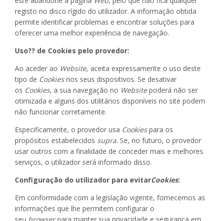
este abandone a página
Web
, pelo que não fica qualquer
registo no disco rígido do utilizador. A informação obtida
permite identificar problemas e encontrar soluções para
oferecer uma melhor experiência de navegação.
Uso?? de Cookies pelo provedor:
Ao aceder ao
Website
, aceita expressamente o uso deste
tipo de
Cookies
nos seus dispositivos. Se desativar
os
Cookies
, a sua navegação no
Website
poderá não ser
otimizada e alguns dos utilitários disponíveis no site podem
não funcionar corretamente.
Especificamente, o provedor usa
Cookies
para os
propósitos estabelecidos
supra
. Se, no futuro, o provedor
usar outros com a finalidade de conceder mais e melhores
serviços, o utilizador será informado disso.
Configuração do utilizador para evitar
Cookies
:
Em conformidade com a legislação vigente, fornecemos as
informações que lhe permitem configurar o
seu
browser
para manter sua privacidade e segurança em