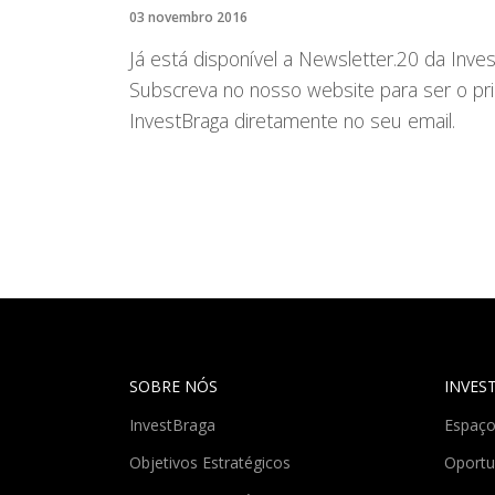
03 novembro 2016
Já está disponível a Newsletter.20 da Inves
Subscreva no nosso website para ser o pri
InvestBraga diretamente no seu email.
SOBRE NÓS
INVES
InvestBraga
Espaço
Objetivos Estratégicos
Oportu