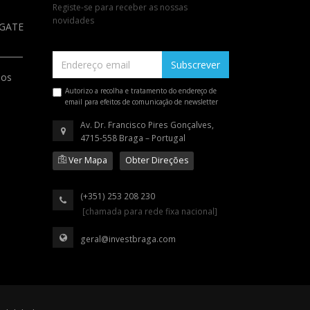
Registe-se para receber as nossas
novidades
a GATE
Subscrever
ios
Autorizo a recolha e tratamento do endereço de
email para efeitos de comunicação de newsletter
Av. Dr. Francisco Pires Gonçalves,
4715-558 Braga – Portugal
Ver Mapa
Obter Direções
(+351) 253 208 230
[chamada para rede fixa nacional]
geral@investbraga.com