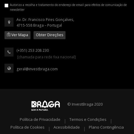
Autorizo a recolha e tratamento do endereço de email para efeitos de comunicação de
newsletter
Av. Dr. Francisco Pires Gonçalves,
4715-558 Braga – Portugal
Ver Mapa
Obter Direções
(+351) 253 208 230
[chamada para rede fixa nacional]
geral@investbraga.com
© InvestBraga 2020
Política de Privacidade
Termos e Condições
|
|
Política de Cookies
Acessibilidade
Plano Contingência
|
|