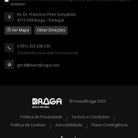
newsletter
Av. Dr. Francisco Pires Gonçalves,
4715-558 Braga – Portugal
Ver Mapa
Obter Direções
(+351) 253 208 230
[chamada para rede fixa nacional]
geral@investbraga.com
© InvestBraga 2020
Política de Privacidade
Termos e Condições
|
|
Política de Cookies
Acessibilidade
Plano Contingência
|
|