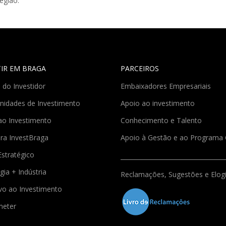
egião.
TIR EM BRAGA
PARCEIROS
 do Investidor
Embaixadores Empresariais
nidades de Investimento
Apoio ao investimento
ao Investimento
Conhecimento e Talento
ra InvestBraga
Apoio à Gestão e ao Program
Estratégico
gia + Indústria
Reclamações, Sugestões e Elog
ivo ao Investimento
meter