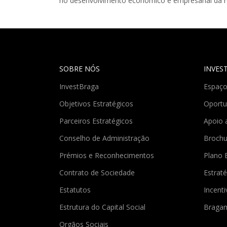
no desenvolvimento económico e empresarial da r
SOBRE NÓS
INVES
InvestBraga
Espaço
Objetivos Estratégicos
Oportu
Parceiros Estratégicos
Apoio 
Conselho de Administração
Brochu
Prémios e Reconhecimentos
Plano 
Contrato de Sociedade
Estraté
Estatutos
Incent
Estrutura do Capital Social
Braga
Orgãos Sociais