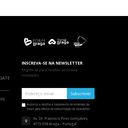
INSCREVA-SE NA NEWSLETTER
Registe-se para receber as nossas
novidades
a GATE
Subscrever
ios
Autorizo a recolha e tratamento do endereço de
email para efeitos de comunicação de newsletter
Av. Dr. Francisco Pires Gonçalves,
4715-558 Braga – Portugal