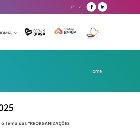
PT
NOMIA
Home
025
er o tema das “REORGANIZAÇÕES