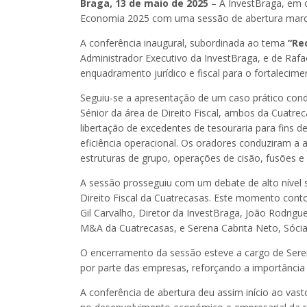
Braga, 13 de maio de 2025
– A InvestBraga, em 
Economia 2025 com uma sessão de abertura marcada
A conferência inaugural, subordinada ao tema
“Re
Administrador Executivo da InvestBraga, e de Rafa
enquadramento jurídico e fiscal para o fortaleci
Seguiu-se a apresentação de um caso prático cond
Sénior da área de Direito Fiscal, ambos da Cuatr
libertação de excedentes de tesouraria para fins d
eficiência operacional. Os oradores conduziram a a
estruturas de grupo, operações de cisão, fusões 
A sessão prosseguiu com um debate de alto nível
Direito Fiscal da Cuatrecasas. Este momento conto
Gil Carvalho, Diretor da InvestBraga, João Rodrig
M&A da Cuatrecasas, e Serena Cabrita Neto, Sócia
O encerramento da sessão esteve a cargo de Serena
por parte das empresas, reforçando a importância
A conferência de abertura deu assim início ao va