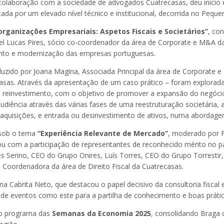
colaboração com a sociedade de advogados Cuatrecasas, deu início
 por um elevado nível técnico e institucional, decorrida no Peque
organizações Empresariais: Aspetos Fiscais e Societários”
, co
el Lucas Pires, sócio co-coordenador da área de Corporate e M&A da
mento e modernização das empresas portuguesas.
uzido por Joana Magina, Associada Principal da área de Corporate e 
ecasas. Através da apresentação de um caso prático – foram explora
e reinvestimento, com o objetivo de promover a expansão do negócio,
udiência através das várias fases de uma reestruturação societária,
e aquisições, e entrada ou desinvestimento de ativos, numa abordage
 sob o tema
“Experiência Relevante de Mercado”
, moderado por F
u com a participação de representantes de reconhecido mérito no pan
ues Serino, CEO do Grupo Onires, Luís Torres, CEO do Grupo Torresti
 Coordenadora da área de Direito Fiscal da Cuatrecasas.
 Cabrita Neto, que destacou o papel decisivo da consultoria fiscal 
 de eventos como este para a partilha de conhecimento e boas práti
sto programa das
Semanas da Economia 2025
, consolidando Braga 