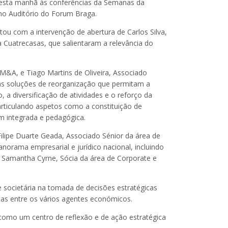
 esta manhã às conferências da Semanas da
no Auditório do Forum Braga.
ntou com a intervenção de abertura de Carlos Silva,
 Cuatrecasas, que salientaram a relevância do
M&A, e Tiago Martins de Oliveira, Associado
das soluções de reorganização que permitam a
 a diversificação de atividades e o reforço da
 articulando aspetos como a constituição de
m integrada e pedagógica.
ilipe Duarte Geada, Associado Sénior da área de
orama empresarial e jurídico nacional, incluindo
r, Samantha Cyrne, Sócia da área de Corporate e
e societária na tomada de decisões estratégicas
cas entre os vários agentes económicos.
como um centro de reflexão e de ação estratégica