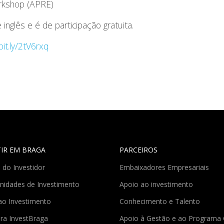
rkshop (APRE)
nglês e é de participação gratuita.
bit.ly/2tV6rxq
TIR EM BRAGA
PARCEIROS
 do Investidor
Embaixadores Empresariais
nidades de Investimento
Apoio ao investimento
ao Investimento
Conhecimento e Talento
ra InvestBraga
Apoio à Gestão e ao Program