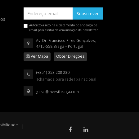
Subscrever
ios
Autorizo a recolha e tratamento do endereço de
email para efeitos de comunicação de newsletter
Av. Dr. Francisco Pires Gonçalves,
4715-558 Braga – Portugal
Ver Mapa
Obter Direções
(+351) 253 208 230
[chamada para rede fixa nacional]
geral@investbraga.com
sibilidade
|