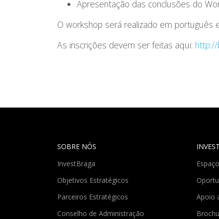
Apresentação das conclusões do Wo
O workshop será realizado em português e i
As inscrições devem ser feitas aqui:
http://
SOBRE NÓS
INVES
InvestBraga
Espaço
Objetivos Estratégicos
Oportu
Parceiros Estratégicos
Apoio 
Conselho de Administração
Brochu