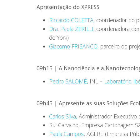
Apresentação do XPRESS
Riccardo COLETTA
, coordenador do p
Dra. Paola ZERILLI
, coordenadora cie
de York)
Giacomo FRISANCO
, parceiro do pr
09h15 | A Nanociência e a Nanotecnolog
Pedro SALOMÉ
, INL –
Laboratório Ib
09h45 | Apresente as suas Soluções Eco
Carlos Silva,
Administrador Executivo d
Rui Carvalho, Empresa Cartonagem S
Paula Campos
, AGERE (Empresa Públ