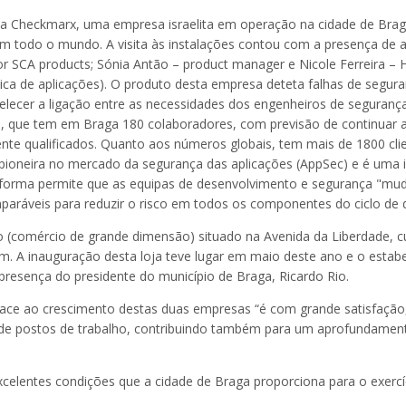
a Checkmarx, uma empresa israelita em operação na cidade de Braga
m todo o mundo. A visita às instalações contou com a presença de al
g for SCA products; Sónia Antão – product manager e Nicole Ferreira 
tica de aplicações). O produto desta empresa deteta falhas de segu
elecer a ligação entre as necessidades dos engenheiros de seguranç
l, que tem em Braga 180 colaboradores, com previsão de continuar 
nte qualificados. Quanto aos números globais, tem mais de 1800 cl
 pioneira no mercado da segurança das aplicações (AppSec) e é um
forma permite que as equipas de desenvolvimento e segurança "mud
comparáveis para reduzir o risco em todos os componentes do ciclo 
 (comércio de grande dimensão) situado na Avenida da Liberdade, c
rigem. A inauguração desta loja teve lugar em maio deste ano e o est
presença do presidente do município de Braga, Ricardo Rio.
ce ao crescimento destas duas empresas “é com grande satisfação,
de postos de trabalho, contribuindo também para um aprofundamento 
 excelentes condições que a cidade de Braga proporciona para o exercí