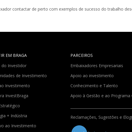
xador contactar de perto com exemplos de sucesso do trabalho dese
TIR EM BRAGA
PARCEIROS
 do Investidor
Embaixadores Empresariais
nidades de Investimento
Apoio ao investimento
ao Investimento
Conhecimento e Talento
ra InvestBraga
Apoio à Gestão e ao Program
Estratégico
gia + Indústria
Reclamações, Sugestões e Elog
ivo ao Investimento