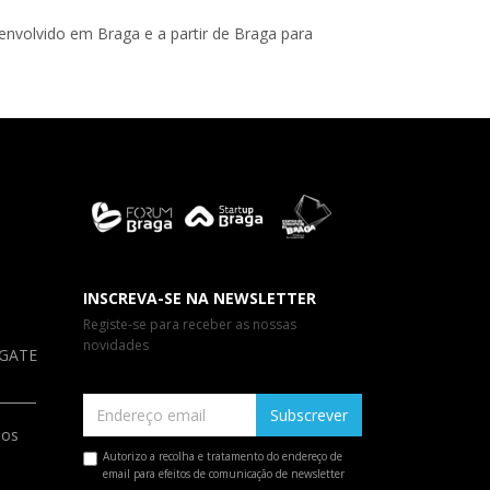
nvolvido em Braga e a partir de Braga para
INSCREVA-SE NA NEWSLETTER
Registe-se para receber as nossas
novidades
a GATE
Subscrever
ios
Autorizo a recolha e tratamento do endereço de
email para efeitos de comunicação de newsletter