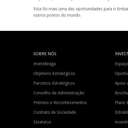
Esta foi mais uma das oportunidades para o Embai
outros pontos do mundo.
SOBRE NÓS
INVES
InvestBraga
Espaço
Objetivos Estratégicos
Oportu
Parceiros Estratégicos
Apoio 
Conselho de Administração
Brochu
Prémios e Reconhecimentos
Plano 
Contrato de Sociedade
Estraté
Estatutos
Incent