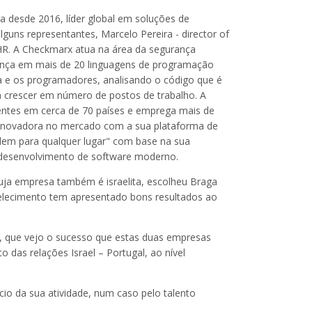
 desde 2016, líder global em soluções de
guns representantes, Marcelo Pereira - director of
– HR. A Checkmarx atua na área da segurança
rança em mais de 20 linguagens de programação
a e os programadores, analisando o código que é
a crescer em número de postos de trabalho. A
ientes em cerca de 70 países e emprega mais de
a inovadora no mercado com a sua plataforma de
em para qualquer lugar" com base na sua
de desenvolvimento de software moderno.
uja empresa também é israelita, escolheu Braga
abelecimento tem apresentado bons resultados ao
 que vejo o sucesso que estas duas empresas
das relações Israel – Portugal, ao nível
cio da sua atividade, num caso pelo talento