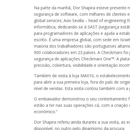
Na parte da manhã, Dor Shapira esteve presente n
segurança de software, com milhares de clientes e
global services; Aviv Sevilla – head of engineerin
informática, dedicando-se à SAST (segurança está
para programadores de aplicações e ajuda a estab
escrito. É uma empresa global, com sede em Israe
maioria dos trabalhadores são portugueses altame
900 colaboradores em 23 países. A Checkmarx foi
segurança de aplicações Checkmarx One™. A plata
precisão, cobertura, visibilidade e orientação in
Também de visita à loja MAX10, o estabelecimento
para abrir a sua primeira loja, fora do país de o
nível de vendas. Esta visita contou também com a 
O embaixador demonstrou o seu contentamento fa
estão a ter nas suas operações cá, com a criação 
económico.”
Dor Shapira referiu ainda durante a sua visita, as
disponível, no outro pelo dinamismo da procura.